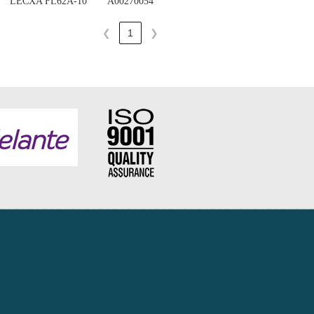
LECXA FL62A-10
A00270054
❮
1
❯